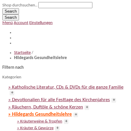
Shop durchsuchen..
Search
Search
Menü
Account
Einstellungen
Startseite
/
Hildegards Gesundheitslehre
Filtern nach
Kategorien
» Katholische Literatur, CDs & DVDs für die ganze Familie
+
» Devotionalien für alle Festtage des Kirchenjahres
+
» Räuchern, Duftöle & schöne Kerzen
+
» Hildegards Gesundheitslehre
+
» Kräuterweine & Tropfen
+
» Kräuter & Gewürze
+