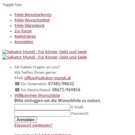
Toggle Nav
Mein Benutzerkonto
Mein Wunschzettel
Mein Warenkorb
Zur Kasse
Registrieren
Anmelden
Sie haben Fragen an uns?
Wir helfen Ihnen gerne.
Mail:
office@salvator-mundi.at
☎ für Österreich:
07485/98632
☎ für Deutschland:
08671/969856
Willkommen
Wunschliste
Bitte einloggen um die Wunschliste zu nutzen.
E-Mail:
Passwort:
Anmelden
Passwort vergessen?