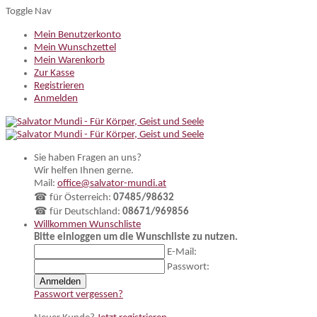
Toggle Nav
Mein Benutzerkonto
Mein Wunschzettel
Mein Warenkorb
Zur Kasse
Registrieren
Anmelden
Sie haben Fragen an uns?
Wir helfen Ihnen gerne.
Mail:
office@salvator-mundi.at
☎ für Österreich:
07485/98632
☎ für Deutschland:
08671/969856
Willkommen
Wunschliste
Bitte einloggen um die Wunschliste zu nutzen.
E-Mail:
Passwort:
Anmelden
Passwort vergessen?