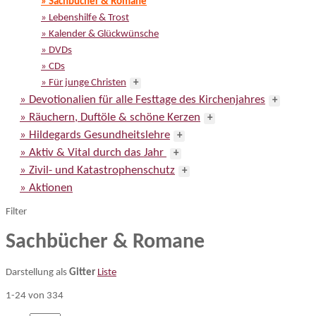
» Sachbücher & Romane
» Lebenshilfe & Trost
» Kalender & Glückwünsche
» DVDs
» CDs
» Für junge Christen
+
» Devotionalien für alle Festtage des Kirchenjahres
+
» Räuchern, Duftöle & schöne Kerzen
+
» Hildegards Gesundheitslehre
+
» Aktiv & Vital durch das Jahr
+
» Zivil- und Katastrophenschutz
+
» Aktionen
Filter
Sachbücher & Romane
Darstellung als
Gitter
Liste
1-24 von 334