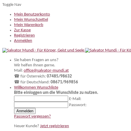
Toggle Nav
Mein Benutzerkonto
Mein Wunschzettel
Mein Warenkorb
Zur Kasse
Registrieren
Anmelden
Sie haben Fragen an uns?
Wir helfen Ihnen gerne.
Mail:
office@salvator-mundi.at
☎ für Österreich:
07485/98632
☎ für Deutschland:
08671/969856
Willkommen
Wunschliste
Bitte einloggen um die Wunschliste zu nutzen.
E-Mail:
Passwort:
Anmelden
Passwort vergessen?
Neuer Kunde?
Jetzt registrieren