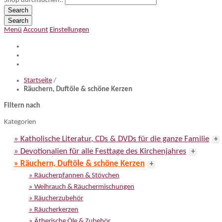
Shop durchsuchen..
Search
Search
Menü
Account
Einstellungen
Startseite
/
Räuchern, Duftöle & schöne Kerzen
Filtern nach
Kategorien
» Katholische Literatur, CDs & DVDs für die ganze Familie
+
» Devotionalien für alle Festtage des Kirchenjahres
+
» Räuchern, Duftöle & schöne Kerzen
+
» Räucherpfannen & Stövchen
» Weihrauch & Räuchermischungen
» Räucherzubehör
» Räucherkerzen
» Ätherische Öle & Zubehör