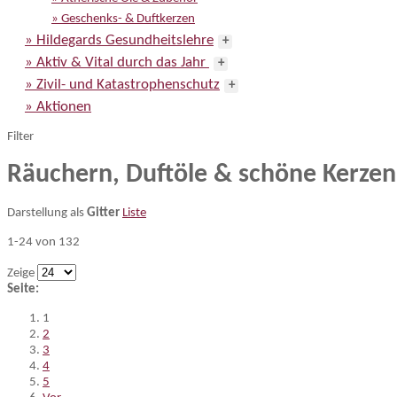
» Geschenks- & Duftkerzen
» Hildegards Gesundheitslehre
+
» Aktiv & Vital durch das Jahr
+
» Zivil- und Katastrophenschutz
+
» Aktionen
Filter
Räuchern, Duftöle & schöne Kerzen
Darstellung als
Gitter
Liste
1-24 von 132
Zeige
Seite:
1
2
3
4
5