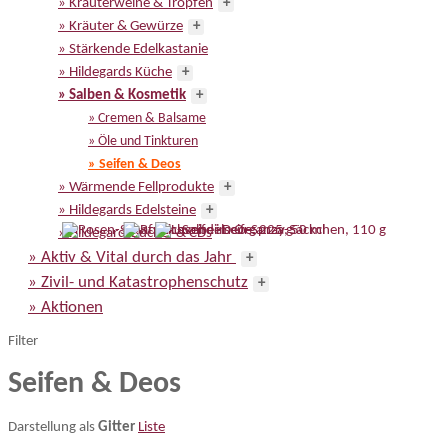
» Kräuterweine & Tropfen
+
» Kräuter & Gewürze
+
» Stärkende Edelkastanie
» Hildegards Küche
+
» Salben & Kosmetik
+
» Cremen & Balsame
» Öle und Tinkturen
» Seifen & Deos
» Wärmende Fellprodukte
+
» Hildegards Edelsteine
+
» Hildegard-Bücher & CDs
» Aktiv & Vital durch das Jahr
+
» Zivil- und Katastrophenschutz
+
» Aktionen
Filter
Seifen & Deos
Darstellung als
Gitter
Liste