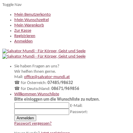
Toggle Nav
Mein Benutzerkonto
Mein Wunschzettel
Mein Warenkorb
Zur Kasse
Registrieren
Anmelden
Sie haben Fragen an uns?
Wir helfen Ihnen gerne.
Mail:
office@salvator-mundi.at
☎ für Österreich:
07485/98632
☎ für Deutschland:
08671/969856
Willkommen
Wunschliste
Bitte einloggen um die Wunschliste zu nutzen.
E-Mail:
Passwort:
Anmelden
Passwort vergessen?