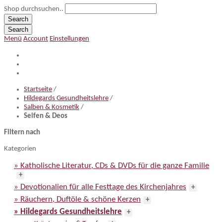
Shop durchsuchen..
Search
Search
Menü
Account
Einstellungen
Startseite
/
Hildegards Gesundheitslehre
/
Salben & Kosmetik
/
Seifen & Deos
Filtern nach
Kategorien
» Katholische Literatur, CDs & DVDs für die ganze Familie
+
» Devotionalien für alle Festtage des Kirchenjahres
+
» Räuchern, Duftöle & schöne Kerzen
+
» Hildegards Gesundheitslehre
+