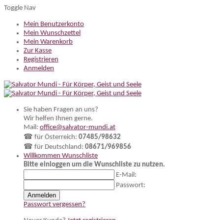
Toggle Nav
Mein Benutzerkonto
Mein Wunschzettel
Mein Warenkorb
Zur Kasse
Registrieren
Anmelden
Sie haben Fragen an uns?
Wir helfen Ihnen gerne.
Mail:
office@salvator-mundi.at
☎ für Österreich:
07485/98632
☎ für Deutschland:
08671/969856
Willkommen
Wunschliste
Bitte einloggen um die Wunschliste zu nutzen.
E-Mail:
Passwort:
Anmelden
Passwort vergessen?