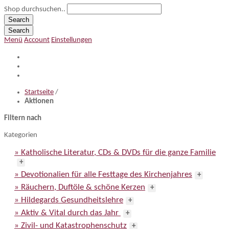
Shop durchsuchen..
Search
Search
Menü
Account
Einstellungen
Startseite
/
Aktionen
Filtern nach
Kategorien
» Katholische Literatur, CDs & DVDs für die ganze Familie
+
» Devotionalien für alle Festtage des Kirchenjahres
+
» Räuchern, Duftöle & schöne Kerzen
+
» Hildegards Gesundheitslehre
+
» Aktiv & Vital durch das Jahr
+
» Zivil- und Katastrophenschutz
+