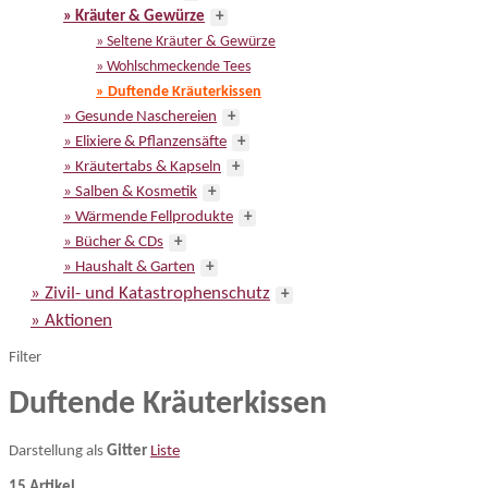
» Kräuter & Gewürze
+
» Seltene Kräuter & Gewürze
» Wohlschmeckende Tees
» Duftende Kräuterkissen
» Gesunde Naschereien
+
» Elixiere & Pflanzensäfte
+
» Kräutertabs & Kapseln
+
» Salben & Kosmetik
+
» Wärmende Fellprodukte
+
» Bücher & CDs
+
» Haushalt & Garten
+
» Zivil- und Katastrophenschutz
+
» Aktionen
Filter
Duftende Kräuterkissen
Darstellung als
Gitter
Liste
15 Artikel