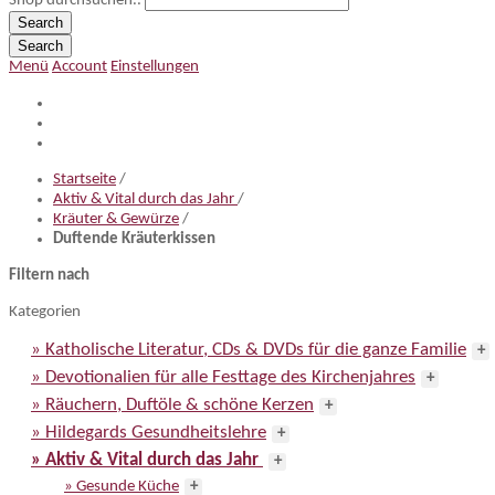
Shop durchsuchen..
Search
Search
Menü
Account
Einstellungen
Startseite
/
Aktiv & Vital durch das Jahr
/
Kräuter & Gewürze
/
Duftende Kräuterkissen
Filtern nach
Kategorien
» Katholische Literatur, CDs & DVDs für die ganze Familie
+
» Devotionalien für alle Festtage des Kirchenjahres
+
» Räuchern, Duftöle & schöne Kerzen
+
» Hildegards Gesundheitslehre
+
» Aktiv & Vital durch das Jahr
+
» Gesunde Küche
+