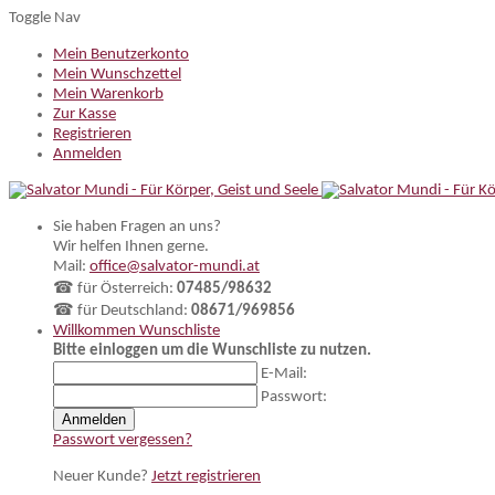
Toggle Nav
Mein Benutzerkonto
Mein Wunschzettel
Mein Warenkorb
Zur Kasse
Registrieren
Anmelden
Sie haben Fragen an uns?
Wir helfen Ihnen gerne.
Mail:
office@salvator-mundi.at
☎ für Österreich:
07485/98632
☎ für Deutschland:
08671/969856
Willkommen
Wunschliste
Bitte einloggen um die Wunschliste zu nutzen.
E-Mail:
Passwort:
Anmelden
Passwort vergessen?
Neuer Kunde?
Jetzt registrieren