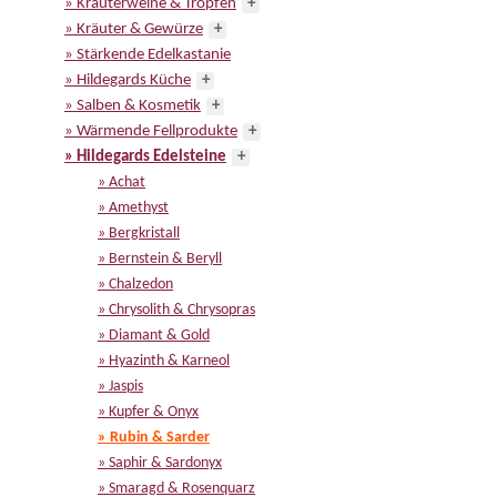
» Kräuterweine & Tropfen
+
» Kräuter & Gewürze
+
» Stärkende Edelkastanie
» Hildegards Küche
+
» Salben & Kosmetik
+
» Wärmende Fellprodukte
+
» Hildegards Edelsteine
+
» Achat
» Amethyst
» Bergkristall
» Bernstein & Beryll
» Chalzedon
» Chrysolith & Chrysopras
» Diamant & Gold
» Hyazinth & Karneol
» Jaspis
» Kupfer & Onyx
» Rubin & Sarder
» Saphir & Sardonyx
» Smaragd & Rosenquarz