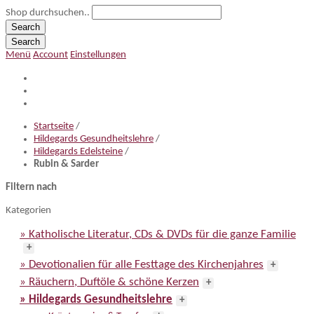
Shop durchsuchen..
Search
Search
Menü
Account
Einstellungen
Startseite
/
Hildegards Gesundheitslehre
/
Hildegards Edelsteine
/
Rubin & Sarder
Filtern nach
Kategorien
» Katholische Literatur, CDs & DVDs für die ganze Familie
+
» Devotionalien für alle Festtage des Kirchenjahres
+
» Räuchern, Duftöle & schöne Kerzen
+
» Hildegards Gesundheitslehre
+