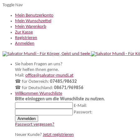
Toggle Nav
Mein Benutzerkonto
Mein Wunschzettel
Mein Warenkorb
Zur Kasse
Registrieren
Anmelden
Sie haben Fragen an uns?
Wir helfen Ihnen gerne.
Mail:
office@salvator-mundi.at
☎ für Österreich:
07485/98632
☎ für Deutschland:
08671/969856
Willkommen
Wunschliste
Bitte einloggen um die Wunschliste zu nutzen.
E-Mail:
Passwort:
Anmelden
Passwort vergessen?
Neuer Kunde?
Jetzt registrieren