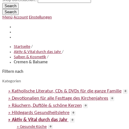
Shop durchsuchen..
Search
Search
Menü
Account
Einstellungen
Startseite
/
Aktiv & Vital durch das Jahr
/
Salben & Kosmetik
/
Cremen & Balsame
Filtern nach
Kategorien
» Katholische Literatur, CDs & DVDs für die ganze Familie
+
» Devotionalien für alle Festtage des Kirchenjahres
+
» Räuchern, Duftöle & schöne Kerzen
+
» Hildegards Gesundheitslehre
+
» Aktiv & Vital durch das Jahr
+
» Gesunde Küche
+