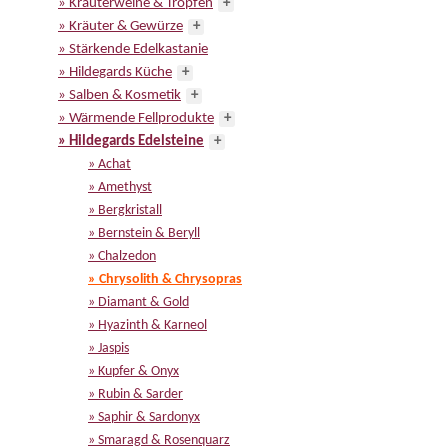
» Kräuterweine & Tropfen
+
» Kräuter & Gewürze
+
» Stärkende Edelkastanie
» Hildegards Küche
+
» Salben & Kosmetik
+
» Wärmende Fellprodukte
+
» Hildegards Edelsteine
+
» Achat
» Amethyst
» Bergkristall
» Bernstein & Beryll
» Chalzedon
» Chrysolith & Chrysopras
» Diamant & Gold
» Hyazinth & Karneol
» Jaspis
» Kupfer & Onyx
» Rubin & Sarder
» Saphir & Sardonyx
» Smaragd & Rosenquarz