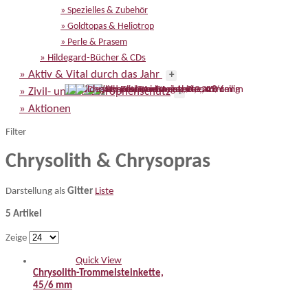
» Spezielles & Zubehör
» Goldtopas & Heliotrop
» Perle & Prasem
» Hildegard-Bücher & CDs
» Aktiv & Vital durch das Jahr
+
» Zivil- und Katastrophenschutz
+
» Aktionen
Filter
Chrysolith & Chrysopras
Darstellung als
Gitter
Liste
5 Artikel
Zeige
Quick View
Chrysolith-Trommelsteinkette,
45/6 mm