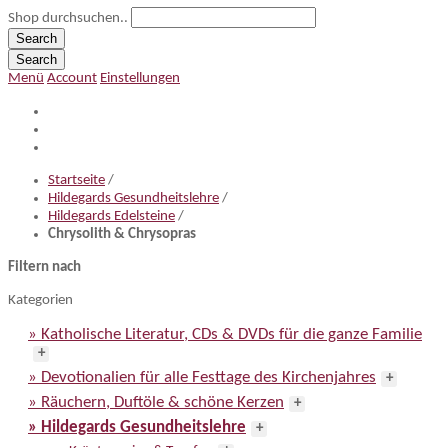
Shop durchsuchen..
Search
Search
Menü
Account
Einstellungen
Startseite
/
Hildegards Gesundheitslehre
/
Hildegards Edelsteine
/
Chrysolith & Chrysopras
Filtern nach
Kategorien
» Katholische Literatur, CDs & DVDs für die ganze Familie
+
» Devotionalien für alle Festtage des Kirchenjahres
+
» Räuchern, Duftöle & schöne Kerzen
+
» Hildegards Gesundheitslehre
+