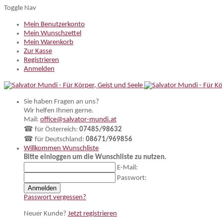
Toggle Nav
Mein Benutzerkonto
Mein Wunschzettel
Mein Warenkorb
Zur Kasse
Registrieren
Anmelden
Sie haben Fragen an uns?
Wir helfen Ihnen gerne.
Mail:
office@salvator-mundi.at
☎ für Österreich:
07485/98632
☎ für Deutschland:
08671/969856
Willkommen
Wunschliste
Bitte einloggen um die Wunschliste zu nutzen.
E-Mail:
Passwort:
Anmelden
Passwort vergessen?
Neuer Kunde?
Jetzt registrieren