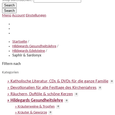
Shop durchsuchen..
Search
Search
Menü
Account
Einstellungen
Startseite
/
Hildegards Gesundheitslehre
/
Hildegards Edelsteine
/
Saphir & Sardonyx
Filtern nach
Kategorien
» Katholische Literatur, CDs & DVDs für die ganze Familie
+
» Devotionalien für alle Festtage des Kirchenjahres
+
» Räuchern, Duftöle & schöne Kerzen
+
» Hildegards Gesundheitslehre
+
» Kräuterweine & Tropfen
+
» Kräuter & Gewürze
+