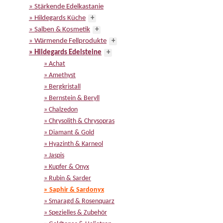
» Stärkende Edelkastanie
» Hildegards Küche
+
» Salben & Kosmetik
+
» Wärmende Fellprodukte
+
» Hildegards Edelsteine
+
» Achat
» Amethyst
» Bergkristall
» Bernstein & Beryll
» Chalzedon
» Chrysolith & Chrysopras
» Diamant & Gold
» Hyazinth & Karneol
» Jaspis
» Kupfer & Onyx
» Rubin & Sarder
» Saphir & Sardonyx
» Smaragd & Rosenquarz
» Spezielles & Zubehör