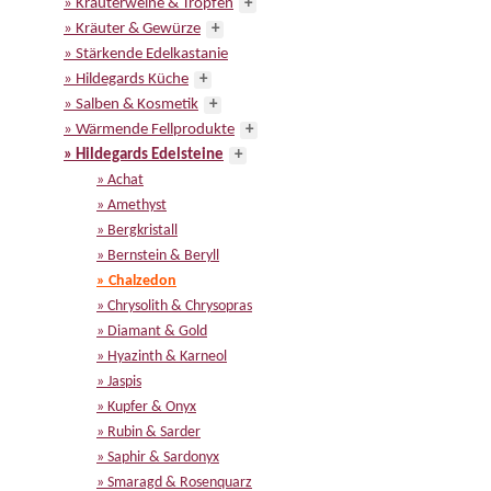
» Kräuterweine & Tropfen
+
» Kräuter & Gewürze
+
» Stärkende Edelkastanie
» Hildegards Küche
+
» Salben & Kosmetik
+
» Wärmende Fellprodukte
+
» Hildegards Edelsteine
+
» Achat
» Amethyst
» Bergkristall
» Bernstein & Beryll
» Chalzedon
» Chrysolith & Chrysopras
» Diamant & Gold
» Hyazinth & Karneol
» Jaspis
» Kupfer & Onyx
» Rubin & Sarder
» Saphir & Sardonyx
» Smaragd & Rosenquarz