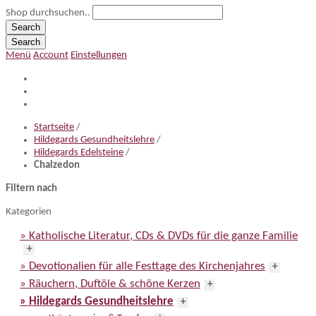
Shop durchsuchen..
Search
Search
Menü
Account
Einstellungen
Startseite
/
Hildegards Gesundheitslehre
/
Hildegards Edelsteine
/
Chalzedon
Filtern nach
Kategorien
» Katholische Literatur, CDs & DVDs für die ganze Familie
+
» Devotionalien für alle Festtage des Kirchenjahres
+
» Räuchern, Duftöle & schöne Kerzen
+
» Hildegards Gesundheitslehre
+