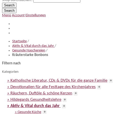
Shop durchsuchen..
Search
Search
Menü
Account
Einstellungen
Startseite
/
Aktiv & Vital durch das Jahr
/
Gesunde Naschereien
/
Kräuterstarke Bonbons
Filtern nach
Kategorien
» Katholische Literatur, CDs & DVDs für die ganze Familie
+
» Devotionalien für alle Festtage des Kirchenjahres
+
» Räuchern, Duftöle & schöne Kerzen
+
» Hildegards Gesundheitslehre
+
» Aktiv & Vital durch das Jahr
+
» Gesunde Küche
+