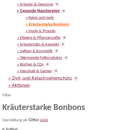
» Kräuter & Gewürze
+
» Gesunde Naschereien
+
» Kekse und mehr
» Kräuterstarke Bonbons
» Honig & Propolis
» Elixiere & Pflanzensäfte
+
» Kräutertabs & Kapseln
+
» Salben & Kosmetik
+
» Wärmende Fellprodukte
+
» Bücher & CDs
+
» Haushalt & Garten
+
» Zivil- und Katastrophenschutz
+
» Aktionen
Filter
Kräuterstarke Bonbons
Darstellung als
Gitter
Liste
6 Artikel