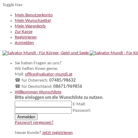
Toggle Nav
Mein Benutzerkonto
Mein Wunschzettel
Mein Warenkorb
Zur Kasse
Registrieren
Anmelden
Sie haben Fragen an uns?
Wir helfen Ihnen gerne.
Mail:
office@salvator-mundi.at
☎ für Österreich:
07485/98632
☎ für Deutschland:
08671/969856
Willkommen
Wunschliste
Bitte einloggen um die Wunschliste zu nutzen.
E-Mail:
Passwort:
Anmelden
Passwort vergessen?
Neuer Kunde?
Jetzt registrieren