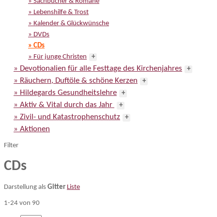
» Sachbücher & Romane
» Lebenshilfe & Trost
» Kalender & Glückwünsche
» DVDs
» CDs
» Für junge Christen
+
» Devotionalien für alle Festtage des Kirchenjahres
+
» Räuchern, Duftöle & schöne Kerzen
+
» Hildegards Gesundheitslehre
+
» Aktiv & Vital durch das Jahr
+
» Zivil- und Katastrophenschutz
+
» Aktionen
Filter
CDs
Darstellung als
Gitter
Liste
1-24 von 90