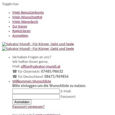
Toggle Nav
Mein Benutzerkonto
Mein Wunschzettel
Mein Warenkorb
Zur Kasse
Registrieren
Anmelden
Sie haben Fragen an uns?
Wir helfen Ihnen gerne.
Mail:
office@salvator-mundi.at
☎ für Österreich:
07485/98632
☎ für Deutschland:
08671/969856
Willkommen
Wunschliste
Bitte einloggen um die Wunschliste zu nutzen.
E-Mail:
Passwort:
Anmelden
Passwort vergessen?