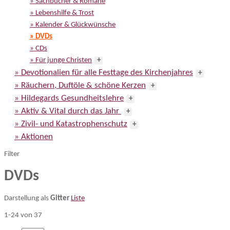
» Sachbücher & Romane
» Lebenshilfe & Trost
» Kalender & Glückwünsche
» DVDs
» CDs
» Für junge Christen
+
» Devotionalien für alle Festtage des Kirchenjahres
+
» Räuchern, Duftöle & schöne Kerzen
+
» Hildegards Gesundheitslehre
+
» Aktiv & Vital durch das Jahr
+
» Zivil- und Katastrophenschutz
+
» Aktionen
Filter
DVDs
Darstellung als
Gitter
Liste
1-24 von 37