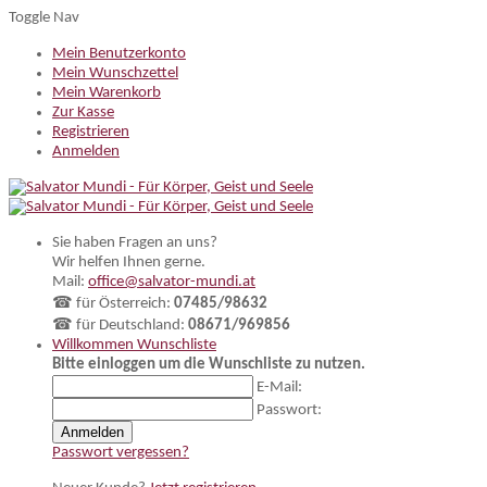
Toggle Nav
Mein Benutzerkonto
Mein Wunschzettel
Mein Warenkorb
Zur Kasse
Registrieren
Anmelden
Sie haben Fragen an uns?
Wir helfen Ihnen gerne.
Mail:
office@salvator-mundi.at
☎ für Österreich:
07485/98632
☎ für Deutschland:
08671/969856
Willkommen
Wunschliste
Bitte einloggen um die Wunschliste zu nutzen.
E-Mail:
Passwort:
Anmelden
Passwort vergessen?