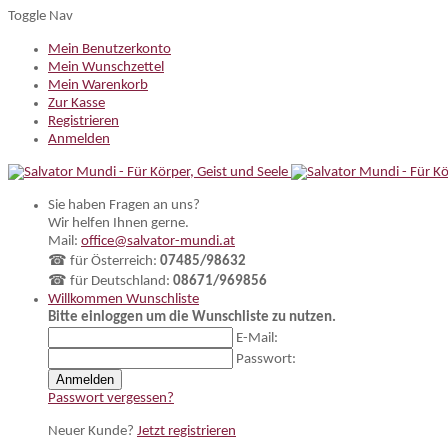
Toggle Nav
Mein Benutzerkonto
Mein Wunschzettel
Mein Warenkorb
Zur Kasse
Registrieren
Anmelden
Sie haben Fragen an uns?
Wir helfen Ihnen gerne.
Mail:
office@salvator-mundi.at
☎ für Österreich:
07485/98632
☎ für Deutschland:
08671/969856
Willkommen
Wunschliste
Bitte einloggen um die Wunschliste zu nutzen.
E-Mail:
Passwort:
Anmelden
Passwort vergessen?
Neuer Kunde?
Jetzt registrieren