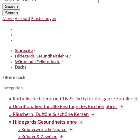
Shop durchsuchen..
Search
Search
Menü
Account
Einstellungen
Startseite
/
Hildegards Gesundheitslehre
/
Wärmende Fellprodukte
/
Dachs
Filtern nach
Kategorien
» Katholische Literatur, CDs & DVDs für die ganze Familie
+
» Devotionalien für alle Festtage des Kirchenjahres
+
» Räuchern, Duftöle & schöne Kerzen
+
» Hildegards Gesundheitslehre
+
» Kräuterweine & Tropfen
+
» Kräuter & Gewürze
+