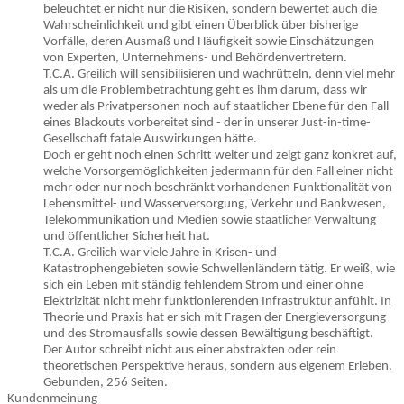
beleuchtet er nicht nur die Risiken, sondern bewertet auch die
Wahrscheinlichkeit und gibt einen Überblick über bisherige
Vorfälle, deren Ausmaß und Häufigkeit sowie Einschätzungen
von Experten, Unternehmens- und Behördenvertretern.
T.C.A. Greilich will sensibilisieren und wachrütteln, denn viel mehr
als um die Problembetrachtung geht es ihm darum, dass wir
weder als Privatpersonen noch auf staatlicher Ebene für den Fall
eines Blackouts vorbereitet sind - der in unserer Just-in-time-
Gesellschaft fatale Auswirkungen hätte.
Doch er geht noch einen Schritt weiter und zeigt ganz konkret auf,
welche Vorsorgemöglichkeiten jedermann für den Fall einer nicht
mehr oder nur noch beschränkt vorhandenen Funktionalität von
Lebensmittel- und Wasserversorgung, Verkehr und Bankwesen,
Telekommunikation und Medien sowie staatlicher Verwaltung
und öffentlicher Sicherheit hat.
T.C.A. Greilich war viele Jahre in Krisen- und
Katastrophengebieten sowie Schwellenländern tätig. Er weiß, wie
sich ein Leben mit ständig fehlendem Strom und einer ohne
Elektrizität nicht mehr funktionierenden Infrastruktur anfühlt. In
Theorie und Praxis hat er sich mit Fragen der Energieversorgung
und des Stromausfalls sowie dessen Bewältigung beschäftigt.
Der Autor schreibt nicht aus einer abstrakten oder rein
theoretischen Perspektive heraus, sondern aus eigenem Erleben.
Gebunden, 256 Seiten.
Kundenmeinung