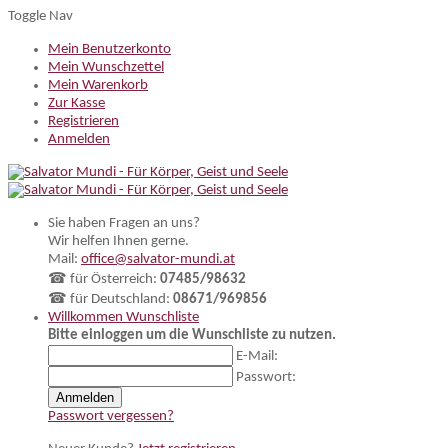
Toggle Nav
Mein Benutzerkonto
Mein Wunschzettel
Mein Warenkorb
Zur Kasse
Registrieren
Anmelden
Sie haben Fragen an uns?
Wir helfen Ihnen gerne.
Mail:
office@salvator-mundi.at
☎ für Österreich:
07485/98632
☎ für Deutschland:
08671/969856
Willkommen
Wunschliste
Bitte einloggen um die Wunschliste zu nutzen.
E-Mail:
Passwort:
Anmelden
Passwort vergessen?