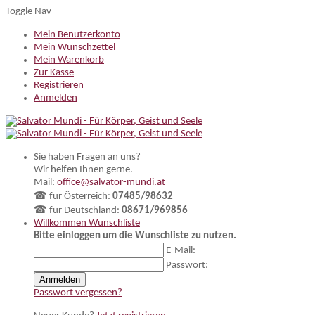
Toggle Nav
Mein Benutzerkonto
Mein Wunschzettel
Mein Warenkorb
Zur Kasse
Registrieren
Anmelden
Sie haben Fragen an uns?
Wir helfen Ihnen gerne.
Mail:
office@salvator-mundi.at
☎ für Österreich:
07485/98632
☎ für Deutschland:
08671/969856
Willkommen
Wunschliste
Bitte einloggen um die Wunschliste zu nutzen.
E-Mail:
Passwort:
Anmelden
Passwort vergessen?