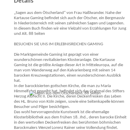
Details
„Sagen aus dem Ötscherland“ von Frau Haßlwander. Nahe der
Kartause Gaming befindet sich auch der Ötscher, ein Bergmassiv
in Niederösterreich mit seinen zahlreichen Sagen und Legenden.
In diesem Buch finden wir eine Vielzahl von Erzählungen für Jung
und Alt. 88 Seiten
BESUCHEN SIE UNS IM ERLEBNISREICHEN GAMING
Die Marktgemeinde Gaming ist geprägt von einer
wunderschönen revitalisierten Klosteranlage. Die Kartause
Gaming ist die größte Anlage dieser Art in Mitteleuropa, auf die
man vom Wanderweg auf den Kalvarienberg mit seinen 14
barocken Kreuzwegstationen, einen wunderschönen Ausblick
hat.
In der barockisierten gotischen Kirche, die man zu Maria
Himmelfahrt geweiht hat, befindet sich das Grabmal des Stifters
Herzog Albrecht II. Die Kirche, deren Deckenfresken das Leben
des HL. Bruno von Köln zeigen, sowie eine Seitenkapelle können
Besucher und Pilger besichtigen.
Das wohl hervorragendste Kunstwerk ist die ehemalige
Klosterbibliothek aus dem frühen 18. Jhd., deren barocke Einheit
in den wertvollen Deckenfresken des berühmten böhmischen
Barockmalers Wenzel Lorenz Rainer seine Vollendung findet.