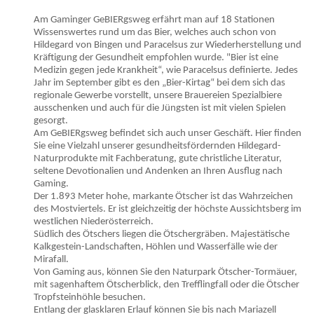
Am Gaminger GeBIERgsweg erfährt man auf 18 Stationen
Wissenswertes rund um das Bier, welches auch schon von
Hildegard von Bingen und Paracelsus zur Wiederherstellung und
Kräftigung der Gesundheit empfohlen wurde. "Bier ist eine
Medizin gegen jede Krankheit“, wie Paracelsus definierte. Jedes
Jahr im September gibt es den „Bier-Kirtag“ bei dem sich das
regionale Gewerbe vorstellt, unsere Brauereien Spezialbiere
ausschenken und auch für die Jüngsten ist mit vielen Spielen
gesorgt.
Am GeBIERgsweg befindet sich auch unser Geschäft. Hier finden
Sie eine Vielzahl unserer gesundheitsfördernden Hildegard-
Naturprodukte mit Fachberatung, gute christliche Literatur,
seltene Devotionalien und Andenken an Ihren Ausflug nach
Gaming.
Der 1.893 Meter hohe, markante Ötscher ist das Wahrzeichen
des Mostviertels. Er ist gleichzeitig der höchste Aussichtsberg im
westlichen Niederösterreich.
Südlich des Ötschers liegen die Ötschergräben. Majestätische
Kalkgestein-Landschaften, Höhlen und Wasserfälle wie der
Mirafall.
Von Gaming aus, können Sie den Naturpark Ötscher-Tormäuer,
mit sagenhaftem Ötscherblick, den Trefflingfall oder die Ötscher
Tropfsteinhöhle besuchen.
Entlang der glasklaren Erlauf können Sie bis nach Mariazell