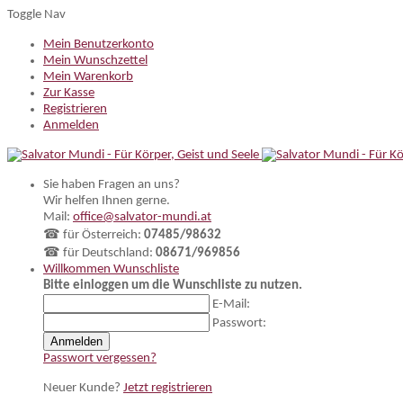
Toggle Nav
Mein Benutzerkonto
Mein Wunschzettel
Mein Warenkorb
Zur Kasse
Registrieren
Anmelden
Sie haben Fragen an uns?
Wir helfen Ihnen gerne.
Mail:
office@salvator-mundi.at
☎ für Österreich:
07485/98632
☎ für Deutschland:
08671/969856
Willkommen
Wunschliste
Bitte einloggen um die Wunschliste zu nutzen.
E-Mail:
Passwort:
Anmelden
Passwort vergessen?
Neuer Kunde?
Jetzt registrieren