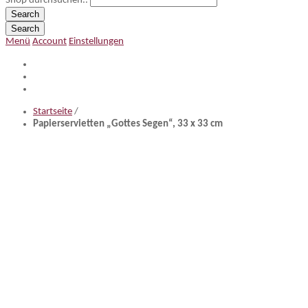
Shop durchsuchen..
Search
Search
Menü
Account
Einstellungen
Startseite
/
Papierservietten „Gottes Segen“, 33 x 33 cm