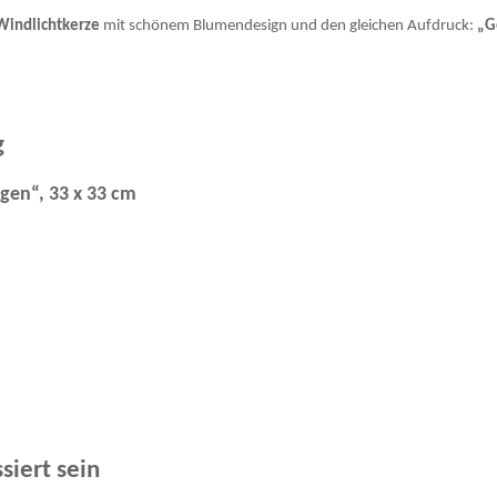
Windlichtkerze
mit schönem Blumendesign und den gleichen Aufdruck:
„G
g
egen“, 33 x 33 cm
siert sein