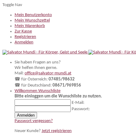
Toggle Nav
Mein Benutzerkonto
Mein Wunschzettel
Mein Warenkorb
Zur Kasse
Registrieren
Anmelden
Sie haben Fragen an uns?
Wir helfen Ihnen gerne.
Mail:
office@salvator-mundi.at
☎ für Österreich:
07485/98632
☎ für Deutschland:
08671/969856
Willkommen
Wunschliste
Bitte einloggen um die Wunschliste zu nutzen.
E-Mail:
Passwort:
Anmelden
Passwort vergessen?
Neuer Kunde?
Jetzt registrieren