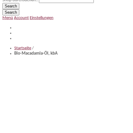
Shop durchsuchen..
Search
Search
Menü
Account
Einstellungen
Startseite
/
Bio-Macadamia-Öl, kbA