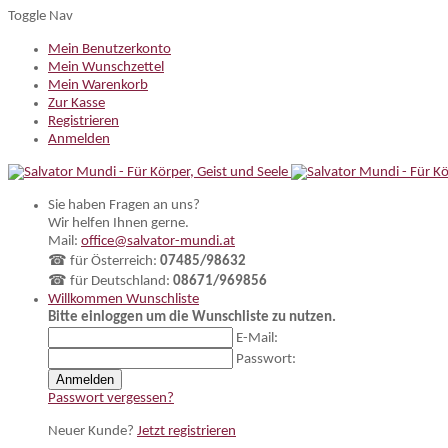
Toggle Nav
Mein Benutzerkonto
Mein Wunschzettel
Mein Warenkorb
Zur Kasse
Registrieren
Anmelden
Sie haben Fragen an uns?
Wir helfen Ihnen gerne.
Mail:
office@salvator-mundi.at
☎ für Österreich:
07485/98632
☎ für Deutschland:
08671/969856
Willkommen
Wunschliste
Bitte einloggen um die Wunschliste zu nutzen.
E-Mail:
Passwort:
Anmelden
Passwort vergessen?
Neuer Kunde?
Jetzt registrieren