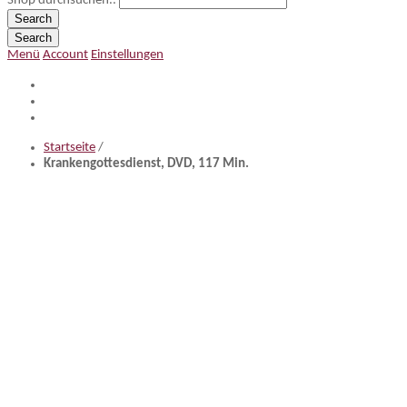
Shop durchsuchen..
Search
Search
Menü
Account
Einstellungen
Startseite
/
Krankengottesdienst, DVD, 117 Min.