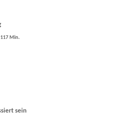
g
 117 Min.
siert sein