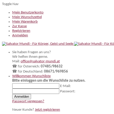
Toggle Nav
Mein Benutzerkonto
Mein Wunschzettel
Mein Warenkorb
Zur Kasse
Registrieren
Anmelden
Sie haben Fragen an uns?
Wir helfen Ihnen gerne.
Mail:
office@salvator-mundi.at
☎ für Österreich:
07485/98632
☎ für Deutschland:
08671/969856
Willkommen
Wunschliste
Bitte einloggen um die Wunschliste zu nutzen.
E-Mail:
Passwort:
Anmelden
Passwort vergessen?
Neuer Kunde?
Jetzt registrieren