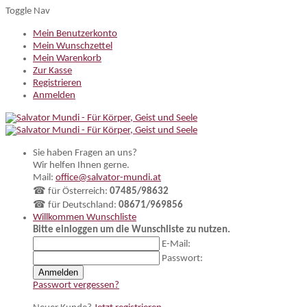
Toggle Nav
Mein Benutzerkonto
Mein Wunschzettel
Mein Warenkorb
Zur Kasse
Registrieren
Anmelden
Sie haben Fragen an uns?
Wir helfen Ihnen gerne.
Mail:
office@salvator-mundi.at
☎ für Österreich:
07485/98632
☎ für Deutschland:
08671/969856
Willkommen
Wunschliste
Bitte einloggen um die Wunschliste zu nutzen.
E-Mail:
Passwort:
Anmelden
Passwort vergessen?