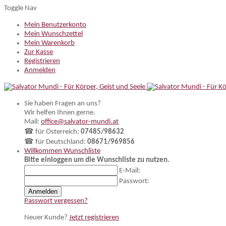
Toggle Nav
Mein Benutzerkonto
Mein Wunschzettel
Mein Warenkorb
Zur Kasse
Registrieren
Anmelden
Sie haben Fragen an uns?
Wir helfen Ihnen gerne.
Mail:
office@salvator-mundi.at
☎ für Österreich:
07485/98632
☎ für Deutschland:
08671/969856
Willkommen
Wunschliste
Bitte einloggen um die Wunschliste zu nutzen.
E-Mail:
Passwort:
Anmelden
Passwort vergessen?
Neuer Kunde?
Jetzt registrieren