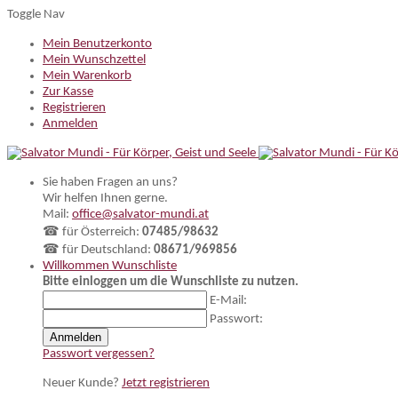
Toggle Nav
Mein Benutzerkonto
Mein Wunschzettel
Mein Warenkorb
Zur Kasse
Registrieren
Anmelden
Sie haben Fragen an uns?
Wir helfen Ihnen gerne.
Mail:
office@salvator-mundi.at
☎ für Österreich:
07485/98632
☎ für Deutschland:
08671/969856
Willkommen
Wunschliste
Bitte einloggen um die Wunschliste zu nutzen.
E-Mail:
Passwort:
Anmelden
Passwort vergessen?
Neuer Kunde?
Jetzt registrieren