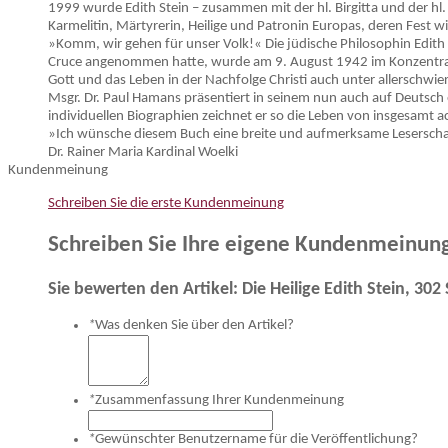
1999 wurde Edith Stein – zusammen mit der hl. Birgitta und der hl. 
Karmelitin, Märtyrerin, Heilige und Patronin Europas, deren Fest wir
»Komm, wir gehen für unser Volk!« Die jüdische Philosophin Edit
Cruce angenommen hatte, wurde am 9. August 1942 im Konzentratio
Gott und das Leben in der Nachfolge Christi auch unter allerschwi
Msgr. Dr. Paul Hamans präsentiert in seinem nun auch auf Deutsch
individuellen Biographien zeichnet er so die Leben von insgesam
»Ich wünsche diesem Buch eine breite und aufmerksame Leserschaf
Dr. Rainer Maria Kardinal Woelki
Kundenmeinung
Schreiben Sie die erste Kundenmeinung
Schreiben Sie Ihre eigene Kundenmeinun
Sie bewerten den Artikel:
Die Heilige Edith Stein, 302
*
Was denken Sie über den Artikel?
*
Zusammenfassung Ihrer Kundenmeinung
*
Gewünschter Benutzername für die Veröffentlichung?