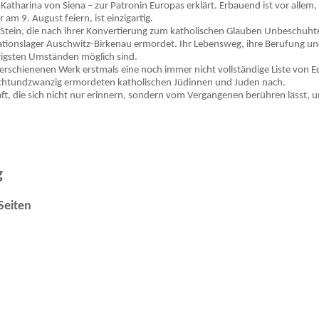
Katharina von Siena – zur Patronin Europas erklärt. Erbauend ist vor allem, 
 am 9. August feiern, ist einzigartig.
h Stein, die nach ihrer Konvertierung zum katholischen Glauben Unbeschu
nslager Auschwitz-Birkenau ermordet. Ihr Lebensweg, ihre Berufung und ih
erigsten Umständen möglich sind.
 erschienenen Werk erstmals eine noch immer nicht vollständige Liste von 
t achtundzwanzig ermordeten katholischen Jüdinnen und Juden nach.
t, die sich nicht nur erinnern, sondern vom Vergangenen berühren lässt, 
g
 Seiten