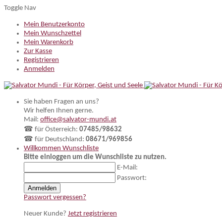
Toggle Nav
Mein Benutzerkonto
Mein Wunschzettel
Mein Warenkorb
Zur Kasse
Registrieren
Anmelden
Sie haben Fragen an uns?
Wir helfen Ihnen gerne.
Mail:
office@salvator-mundi.at
☎ für Österreich:
07485/98632
☎ für Deutschland:
08671/969856
Willkommen
Wunschliste
Bitte einloggen um die Wunschliste zu nutzen.
E-Mail:
Passwort:
Anmelden
Passwort vergessen?
Neuer Kunde?
Jetzt registrieren