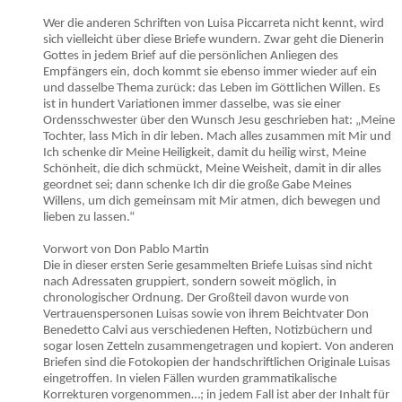
Wer die anderen Schriften von Luisa Piccarreta nicht kennt, wird
sich vielleicht über diese Briefe wundern. Zwar geht die Dienerin
Gottes in jedem Brief auf die persönlichen Anliegen des
Empfängers ein, doch kommt sie ebenso immer wieder auf ein
und dasselbe Thema zurück: das Leben im Göttlichen Willen. Es
ist in hundert Variationen immer dasselbe, was sie einer
Ordensschwester über den Wunsch Jesu geschrieben hat: „Meine
Tochter, lass Mich in dir leben. Mach alles zusammen mit Mir und
Ich schenke dir Meine Heiligkeit, damit du heilig wirst, Meine
Schönheit, die dich schmückt, Meine Weisheit, damit in dir alles
geordnet sei; dann schenke Ich dir die große Gabe Meines
Willens, um dich gemeinsam mit Mir atmen, dich bewegen und
lieben zu lassen.“
Vorwort von Don Pablo Martin
Die in dieser ersten Serie gesammelten Briefe Luisas sind nicht
nach Adressaten gruppiert, sondern soweit möglich, in
chronologischer Ordnung. Der Großteil davon wurde von
Vertrauenspersonen Luisas sowie von ihrem Beichtvater Don
Benedetto Calvi aus verschiedenen Heften, Notizbüchern und
sogar losen Zetteln zusammengetragen und kopiert. Von anderen
Briefen sind die Fotokopien der handschriftlichen Originale Luisas
eingetroffen. In vielen Fällen wurden grammatikalische
Korrekturen vorgenommen…; in jedem Fall ist aber der Inhalt für