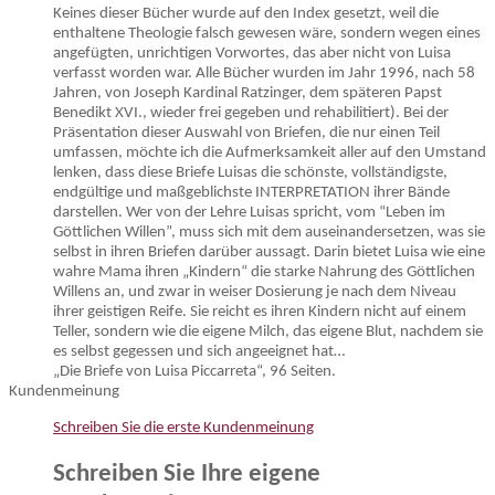
Keines dieser Bücher wurde auf den Index gesetzt, weil die
enthaltene Theologie falsch gewesen wäre, sondern wegen eines
angefügten, unrichtigen Vorwortes, das aber nicht von Luisa
verfasst worden war. Alle Bücher wurden im Jahr 1996, nach 58
Jahren, von Joseph Kardinal Ratzinger, dem späteren Papst
Benedikt XVI., wieder frei gegeben und rehabilitiert). Bei der
Präsentation dieser Auswahl von Briefen, die nur einen Teil
umfassen, möchte ich die Aufmerksamkeit aller auf den Umstand
lenken, dass diese Briefe Luisas die schönste, vollständigste,
endgültige und maßgeblichste INTERPRETATION ihrer Bände
darstellen. Wer von der Lehre Luisas spricht, vom “Leben im
Göttlichen Willen”, muss sich mit dem auseinandersetzen, was sie
selbst in ihren Briefen darüber aussagt. Darin bietet Luisa wie eine
wahre Mama ihren „Kindern“ die starke Nahrung des Göttlichen
Willens an, und zwar in weiser Dosierung je nach dem Niveau
ihrer geistigen Reife. Sie reicht es ihren Kindern nicht auf einem
Teller, sondern wie die eigene Milch, das eigene Blut, nachdem sie
es selbst gegessen und sich angeeignet hat…
„Die Briefe von Luisa Piccarreta“, 96 Seiten.
Kundenmeinung
Schreiben Sie die erste Kundenmeinung
Schreiben Sie Ihre eigene