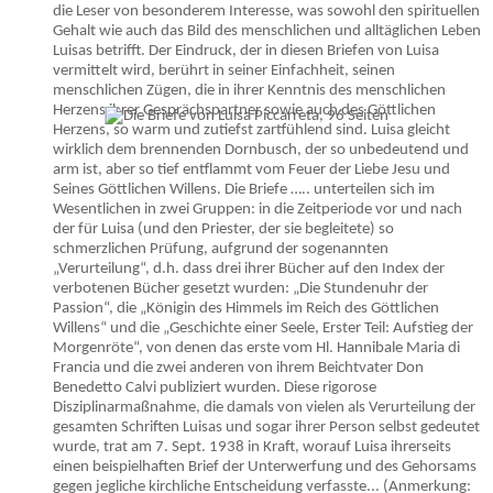
die Leser von besonderem Interesse, was sowohl den spirituellen
Gehalt wie auch das Bild des menschlichen und alltäglichen Leben
Luisas betrifft. Der Eindruck, der in diesen Briefen von Luisa
vermittelt wird, berührt in seiner Einfachheit, seinen
menschlichen Zügen, die in ihrer Kenntnis des menschlichen
Herzens ihrer Gesprächspartner sowie auch des Göttlichen
Herzens, so warm und zutiefst zartfühlend sind. Luisa gleicht
wirklich dem brennenden Dornbusch, der so unbedeutend und
arm ist, aber so tief entflammt vom Feuer der Liebe Jesu und
Seines Göttlichen Willens. Die Briefe ….. unterteilen sich im
Wesentlichen in zwei Gruppen: in die Zeitperiode vor und nach
der für Luisa (und den Priester, der sie begleitete) so
schmerzlichen Prüfung, aufgrund der sogenannten
„Verurteilung“, d.h. dass drei ihrer Bücher auf den Index der
verbotenen Bücher gesetzt wurden: „Die Stundenuhr der
Passion“, die „Königin des Himmels im Reich des Göttlichen
Willens“ und die „Geschichte einer Seele, Erster Teil: Aufstieg der
Morgenröte“, von denen das erste vom Hl. Hannibale Maria di
Francia und die zwei anderen von ihrem Beichtvater Don
Benedetto Calvi publiziert wurden. Diese rigorose
Disziplinarmaßnahme, die damals von vielen als Verurteilung der
gesamten Schriften Luisas und sogar ihrer Person selbst gedeutet
wurde, trat am 7. Sept. 1938 in Kraft, worauf Luisa ihrerseits
einen beispielhaften Brief der Unterwerfung und des Gehorsams
gegen jegliche kirchliche Entscheidung verfasste... (Anmerkung: