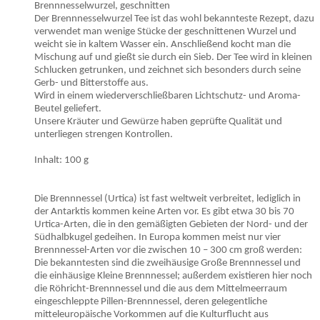
Brennnesselwurzel, geschnitten
Der Brennnesselwurzel Tee ist das wohl bekannteste Rezept, dazu
verwendet man wenige Stücke der geschnittenen Wurzel und
weicht sie in kaltem Wasser ein. Anschließend kocht man die
Mischung auf und gießt sie durch ein Sieb. Der Tee wird in kleinen
Schlucken getrunken, und zeichnet sich besonders durch seine
Gerb- und Bitterstoffe aus.
Wird in einem wiederverschließbaren Lichtschutz- und Aroma-
Beutel geliefert.
Unsere Kräuter und Gewürze haben geprüfte Qualität und
unterliegen strengen Kontrollen.
Inhalt: 100 g
Die Brennnessel (Urtica) ist fast weltweit verbreitet, lediglich in
der Antarktis kommen keine Arten vor. Es gibt etwa 30 bis 70
Urtica-Arten, die in den gemäßigten Gebieten der Nord- und der
Südhalbkugel gedeihen. In Europa kommen meist nur vier
Brennnessel-Arten vor die zwischen 10 – 300 cm groß werden:
Die bekanntesten sind die zweihäusige Große Brennnessel und
die einhäusige Kleine Brennnessel; außerdem existieren hier noch
die Röhricht-Brennnessel und die aus dem Mittelmeerraum
eingeschleppte Pillen-Brennnessel, deren gelegentliche
mitteleuropäische Vorkommen auf die Kulturflucht aus