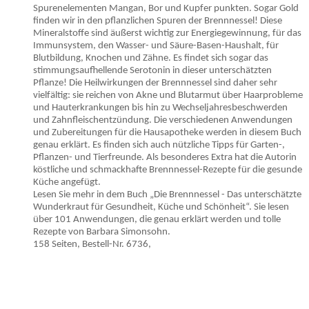
Spurenelementen Mangan, Bor und Kupfer punkten. Sogar Gold
finden wir in den pflanzlichen Spuren der Brennnessel! Diese
Mineralstoffe sind äußerst wichtig zur Energiegewinnung, für das
Immunsystem, den Wasser- und Säure-Basen-Haushalt, für
Blutbildung, Knochen und Zähne. Es findet sich sogar das
stimmungsaufhellende Serotonin in dieser unterschätzten
Pflanze! Die Heilwirkungen der Brennnessel sind daher sehr
vielfältig: sie reichen von Akne und Blutarmut über Haarprobleme
und Hauterkrankungen bis hin zu Wechseljahresbeschwerden
und Zahnfleischentzündung. Die verschiedenen Anwendungen
und Zubereitungen für die Hausapotheke werden in diesem Buch
genau erklärt. Es finden sich auch nützliche Tipps für Garten-,
Pflanzen- und Tierfreunde. Als besonderes Extra hat die Autorin
köstliche und schmackhafte Brennnessel-Rezepte für die gesunde
Küche angefügt.
Lesen Sie mehr in dem Buch „Die Brennnessel - Das unterschätzte
Wunderkraut für Gesundheit, Küche und Schönheit“. Sie lesen
über 101 Anwendungen, die genau erklärt werden und tolle
Rezepte von Barbara Simonsohn.
158 Seiten, Bestell-Nr. 6736,