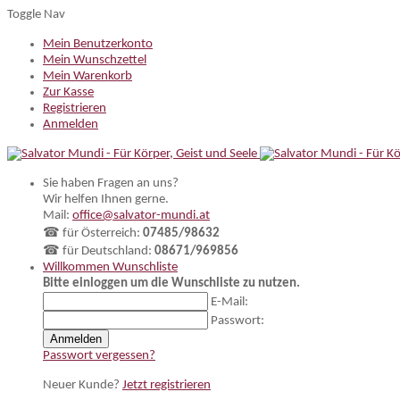
Toggle Nav
Mein Benutzerkonto
Mein Wunschzettel
Mein Warenkorb
Zur Kasse
Registrieren
Anmelden
Sie haben Fragen an uns?
Wir helfen Ihnen gerne.
Mail:
office@salvator-mundi.at
☎ für Österreich:
07485/98632
☎ für Deutschland:
08671/969856
Willkommen
Wunschliste
Bitte einloggen um die Wunschliste zu nutzen.
E-Mail:
Passwort:
Anmelden
Passwort vergessen?
Neuer Kunde?
Jetzt registrieren