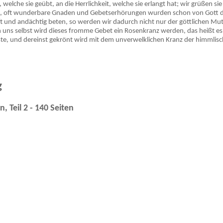
welche sie geübt, an die Herrlichkeit, welche sie erlangt hat; wir grüßen si
ge, oft wunderbare Gnaden und Gebetserhörungen wurden schon von Gott du
 und andächtig beten, so werden wir dadurch nicht nur der göttlichen Mutt
uns selbst wird dieses fromme Gebet ein Rosenkranz werden, das heißt es
te, und dereinst gekrönt wird mit dem unverwelklichen Kranz der himmlischen
g
 Teil 2 - 140 Seiten