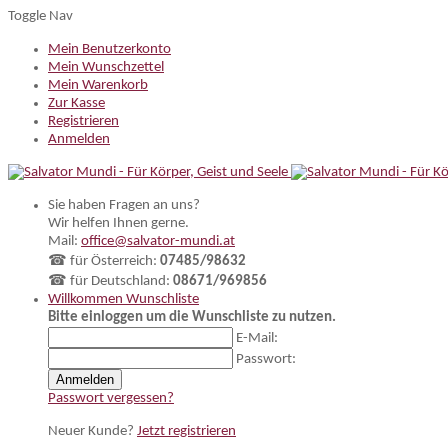
Toggle Nav
Mein Benutzerkonto
Mein Wunschzettel
Mein Warenkorb
Zur Kasse
Registrieren
Anmelden
Sie haben Fragen an uns?
Wir helfen Ihnen gerne.
Mail:
office@salvator-mundi.at
☎ für Österreich:
07485/98632
☎ für Deutschland:
08671/969856
Willkommen
Wunschliste
Bitte einloggen um die Wunschliste zu nutzen.
E-Mail:
Passwort:
Anmelden
Passwort vergessen?
Neuer Kunde?
Jetzt registrieren