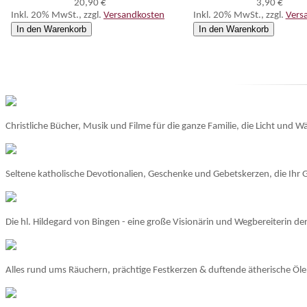
20,90 €
3,90 €
Inkl. 20% MwSt.
,
zzgl.
Versandkosten
Inkl. 20% MwSt.
,
zzgl.
Vers
In den Warenkorb
In den Warenkorb
Christliche Bücher, Musik und Filme für die ganze Familie, die Licht und W
Seltene katholische Devotionalien, Geschenke und Gebetskerzen, die Ihr
Die hl. Hildegard von Bingen - eine große Visionärin und Wegbereiterin de
Alles rund ums Räuchern, prächtige Festkerzen & duftende ätherische Öle