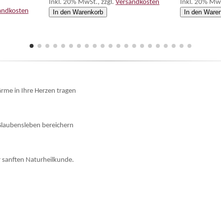
Inkl. 20% MwSt.
,
zzgl.
Versandkosten
Inkl. 20% Mw
andkosten
In den Warenkorb
In den Ware
ärme in Ihre Herzen tragen
 Glaubensleben bereichern
r sanften Naturheilkunde.